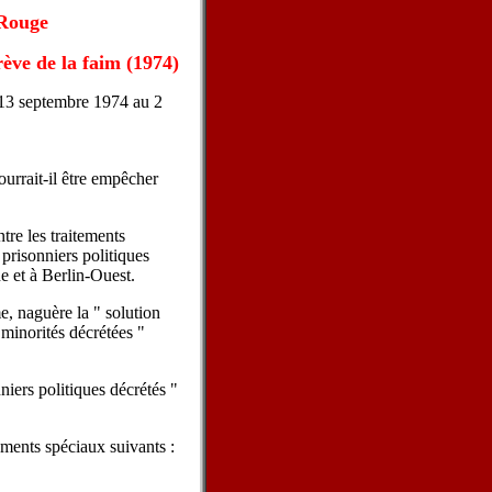
Rouge
ève de la faim (1974)
 13 septembre 1974 au 2
urrait-il être empêcher
tre les traitements
 prisonniers politiques
 et à Berlin-Ouest.
me, naguère la " solution
 minorités décrétées "
niers politiques décrétés "
tements spéciaux suivants :