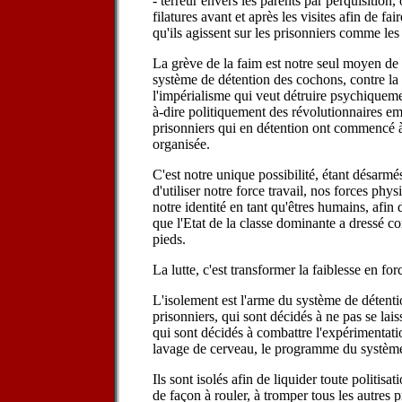
- terreur envers les parents par perquisition, 
filatures avant et après les visites afin de fa
qu'ils agissent sur les prisonniers comme les 
La grève de la faim est notre seul moyen de 
système de détention des cochons, contre la 
l'impérialisme qui veut détruire psychiqueme
à-dire politiquement des révolutionnaires e
prisonniers qui en détention ont commencé à
organisée.
C'est notre unique possibilité, étant désarmé
d'utiliser notre force travail, nos forces physi
notre identité en tant qu'êtres humains, afin 
que l'Etat de la classe dominante a dressé co
pieds.
La lutte, c'est transformer la faiblesse en for
L'isolement est l'arme du système de détenti
prisonniers, qui sont décidés à ne pas se lais
qui sont décidés à combattre l'expérimentati
lavage de cerveau, le programme du système 
Ils sont isolés afin de liquider toute politisat
de façon à rouler, à tromper tous les autres