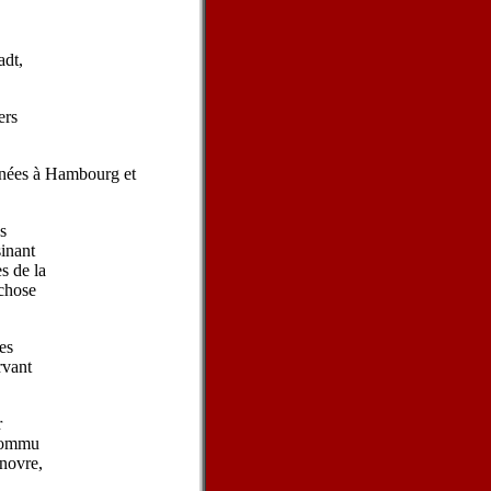
adt,
ers
înées à Hambourg et
s
sinant
s de la
 chose
es
rvant
r
 commu
anovre,