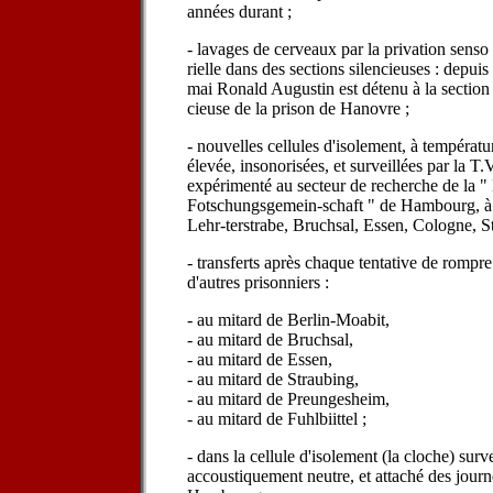
années durant ;
- lavages de cerveaux par la privation senso
rielle dans des sections silencieuses : depuis
mai Ronald Augustin est détenu à la section 
cieuse de la prison de Hanovre ;
- nouvelles cellules d'isolement, à températ
élevée, insonorisées, et surveillées par la T.
expérimenté au secteur de recherche de la "
Fotschungsgemein-schaft " de Hambourg, à :
Lehr-terstrabe, Bruchsal, Essen, Cologne, S
- transferts après chaque tentative de rompre
d'autres prisonniers :
- au mitard de Berlin-Moabit,
- au mitard de Bruchsal,
- au mitard de Essen,
- au mitard de Straubing,
- au mitard de Preungesheim,
- au mitard de Fuhlbiittel ;
- dans la cellule d'isolement (la cloche) surve
accoustiquement neutre, et attaché des journé