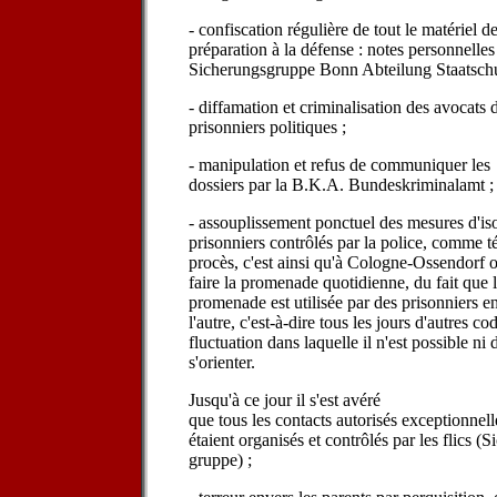
- confiscation régulière de tout le matériel d
préparation à la défense : notes personnelles
Sicherungsgruppe Bonn Abteilung Staatschu
- diffamation et criminalisation des avocats 
prisonniers politiques ;
- manipulation et refus de communiquer les
dossiers par la B.K.A. Bundeskriminalamt ;
- assouplissement ponctuel des mesures d'iso
prisonniers contrôlés par la police, comme t
procès, c'est ainsi qu'à Cologne-Ossendorf 
faire la promenade quotidienne, du fait que la
promenade est utilisée par des prisonniers en
l'autre, c'est-à-dire tous les jours d'autres co
fluctuation dans laquelle il n'est possible n
s'orienter.
Jusqu'à ce jour il s'est avéré
que tous les contacts autorisés exceptionnel
étaient organisés et contrôlés par les flics (
gruppe) ;