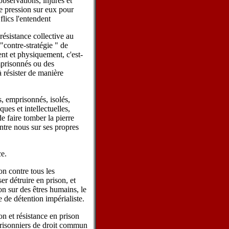
observations, injures et
ire pression sur eux pour
flics l'entendent
résistance collective au
"contre-stratégie " de
nt et physiquement, c'est-
mprisonnés ou des
 résister de manière
s, emprisonnés, isolés,
ques et intellectuelles,
de faire tomber la pierre
ntre nous sur ses propres
ce.
on contre tous les
ser détruire en prison, et
on sur des êtres humains, le
de détention impérialiste.
ion et résistance en prison
 prisonniers de droit commun