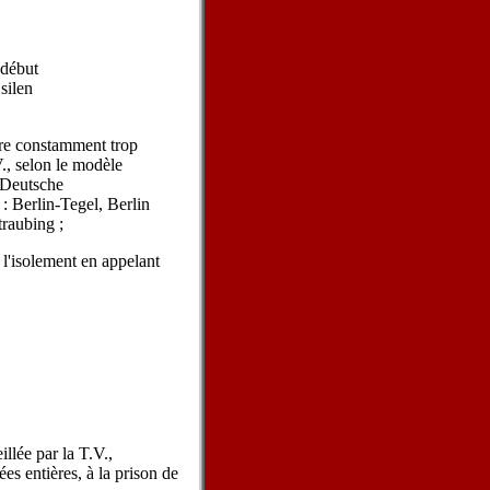
 début
silen
ure constamment trop
V., selon le modèle
 Deutsche
 Berlin-Tegel, Berlin
traubing ;
 l'isolement en appelant
illée par la T.V.,
es entières, à la prison de