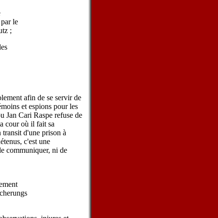
e
 par le
tz ;
des
lement afin de se servir de
émoins et espions pour les
ou Jan Cari Raspe refuse de
 cour où il fait sa
 transit d'une prison à
détenus, c'est une
i de communiquer, ni de
lement
Sicherungs