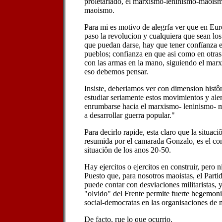
proletariado, el marxismo-leninismo-maoism
maoismo.
Para mi es motivo de alegrfa ver que en Eur
paso la revolucion y cualquiera que sean los
que puedan darse, hay que tener confïanza e
pueblos; confianza en que asi como en otras 
con las armas en la mano, siguiendo el marxi
eso debemos pensar.
Insiste, deberiamos ver con dimension histôr
estudiar seriamente estos movimientos y alen
enrumbarse hacia el marxismo- leninismo- m
a desarrollar guerra popular."
Para decirlo rapide, esta claro que la situac
resumida por el camarada Gonzalo, es el con
situaciôn de los anos 20-50.
Hay ejercitos o ejercitos en construir, pero ni
Puesto que, para nosotros maoistas, el Partido
puede contar con desviaciones militaristas, y
"olvido" del Frente permite fuerte hegemonia
social-democratas en las organisaciones de 
De facto, rue lo que ocurrio.