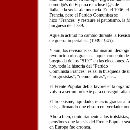
como l@s de Espana e incluse l@s de
Italia, a la social-democracia. En el 1936, e
Francia, pero el Partido Comunista se
hizo "Frances" y restaure el patiotismo, la M
burguesa del 1789.
Aquella actitud no cambio durante la Resist
de guerra imperialista (1939-1945).
Y aun, los revisionistas dominaron ideologi
revolucionarios gracias a aquel concepto de 
busqueda de los "51%" en las elecciones. A p
hoy, toda la historia del "Partido
Comunista Frances" es asi la busqueda de un
"progresistas", "democraticas", etc...
El Frente Popular debia favorecer la organiz
volvio a ser un prétexte para conseguir alian
El trotskisme, liquidado, renacio gracias al
tesis, afirmando que el solo era verdaderam
Ahora bien, contrariamente a los trotskista
pensâmes que la tesis del Frente Popular sea 
en Europa fue erronea.