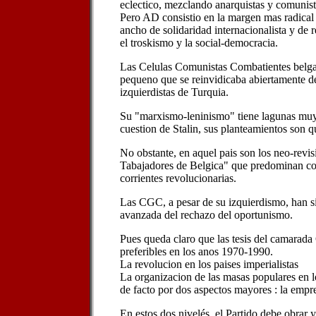
eclectico, mezclando anarquistas y comunist
Pero AD consistio en la margen mas radica
ancho de solidaridad internacionalista y de 
el troskismo y la social-democracia.
Las Celulas Comunistas Combatientes belg
pequeno que se reinvidicaba abiertamente de
izquierdistas de Turquia.
Su "marxismo-leninismo" tiene lagunas muy
cuestion de Stalin, sus planteamientos son qu
No obstante, en aquel pais son los neo-revisi
Tabajadores de Belgica" que predominan co
corrientes revolucionarias.
Las CGC, a pesar de su izquierdismo, han s
avanzada del rechazo del oportunismo.
Pues queda claro que las tesis del camarada
preferibles en los anos 1970-1990.
La revolucion en los paises imperialistas
La organizacion de las masas populares en lo
de facto por dos aspectos mayores : la empre
En estos dos nivelés, el Partido debe obrar y