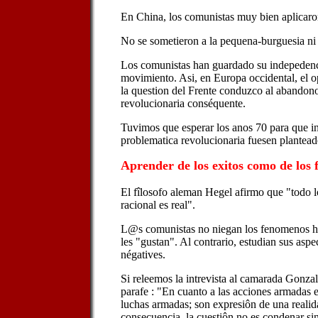
En China, los comunistas muy bien aplicaron
No se sometieron a la pequena-burguesia ni 
Los comunistas han guardado su indepedenci
movimiento. Asi, en Europa occidental, el 
la question del Frente conduzco al abandono
revolucionaria conséquente.
Tuvimos que esperar los anos 70 para que in
problematica revolucionaria fuesen plantead
Aprender de los exitos como de los f
El fîlosofo aleman Hegel afirmo que "todo lo
racional es real".
L@s comunistas no niegan los fenomenos hist
les "gustan". Al contrario, estudian sus asp
négatives.
Si releemos la intrevista al camarada Gonza
parafe : "En cuanto a las acciones armadas
luchas armadas; son expresiôn de una realid
consecuencia, la cuestiôn no es condenar si