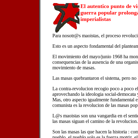
El autentico punto de vi
guerra popular prolonga
imperialistas
Para nosotr@s maoistas, el proceso revoluci
Esto es un aspecto fondamental del planteam
El movimiento del mayo/junio 1968 ha mons
consequencias de la ausencia de una organis
movimiento de masas.
Las masas quebrantaron el sistema, pero no 
La contra-revolucion recogio poco a poco el
aprovechando la ideologia social-democata y 
Mas, otro aspecto igualmente fundamental e
comunista es la revolucion de las masas pop
L@s maoistas son una vangardia en el senti
las masas siguan el camino de la revolucion.
Son las masas las que hacen la historia : c
pueblo, el pueblo solo es la fuerza motriz, el