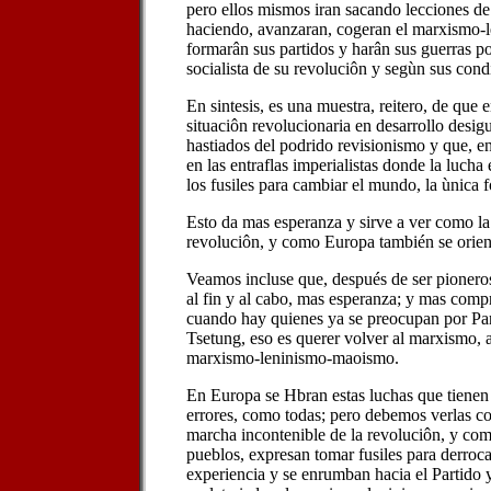
pero ellos mismos iran sacando lecciones de
haciendo, avanzaran, cogeran el marxismo
formarân sus partidos y harân sus guerras po
socialista de su revoluciôn y segùn sus cond
En sintesis, es una muestra, reitero, de que
situaciôn revolucionaria en desarrollo desi
hastiados del podrido revisionismo y que, en
en las entraflas imperialistas donde la lucha
los fusiles para cambiar el mundo, la ùnica 
Esto da mas esperanza y sirve a ver como la 
revoluciôn, y como Europa también se orient
Veamos incluse que, después de ser pioneros
al fin y al cabo, mas esperanza; y mas com
cuando hay quienes ya se preocupan por Par
Tsetung, eso es querer volver al marxismo,
marxismo-leninismo-maoismo.
En Europa se Hbran estas luchas que tienen
errores, como todas; pero debemos verlas c
marcha incontenible de la revoluciôn, y co
pueblos, expresan tomar fusiles para derroca
experiencia y se enrumban hacia el Partido y